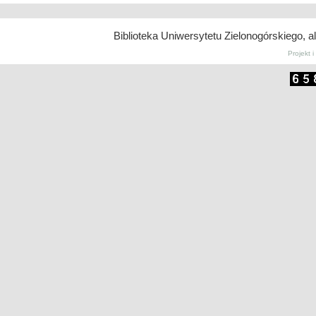
Biblioteka Uniwersytetu Zielonogórskiego, a
| Autor:
miloIIIIVII
, tłumaczenie:
Wordpress
PL
Projekt 