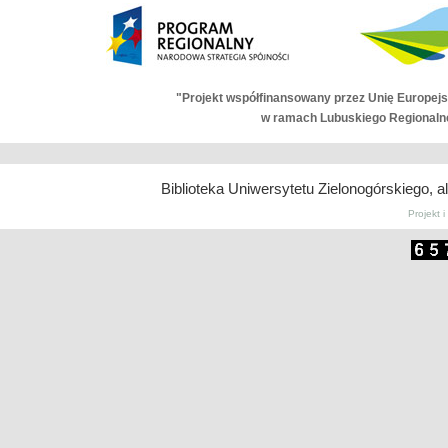
"Projekt współfinansowany przez Unię Europej
w ramach Lubuskiego Regionaln
Biblioteka Uniwersytetu Zielonogórskiego, a
| Autor:
miloIIIIVII
, tłumaczenie:
Wordpress
PL
Projekt 