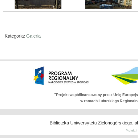
Kategoria:
Galeria
"Projekt współfinansowany przez Unię Europej
w ramach Lubuskiego Regionaln
Biblioteka Uniwersytetu Zielonogórskiego, a
| Autor:
miloIIIIVII
, tłumaczenie:
Wordpress
PL
Projekt 