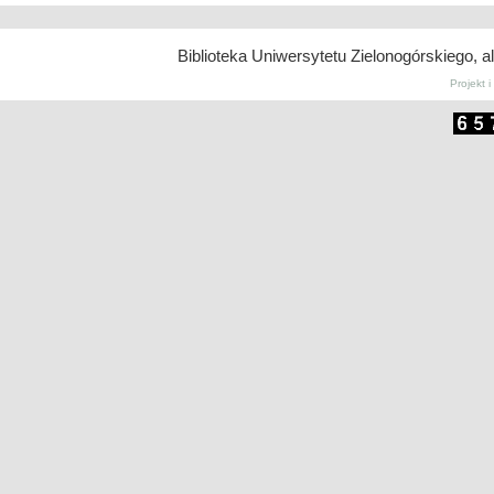
Biblioteka Uniwersytetu Zielonogórskiego, a
| Autor:
miloIIIIVII
, tłumaczenie:
Wordpress
PL
Projekt 